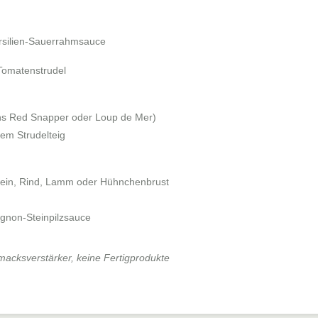
ersilien-Sauerrahmsauce
Tomatenstrudel
hs Red Snapper oder Loup de Mer)
gem Strudelteig
wein, Rind, Lamm oder Hühnchenbrust
gnon-Steinpilzsauce
acksverstärker, keine Fertigprodukte