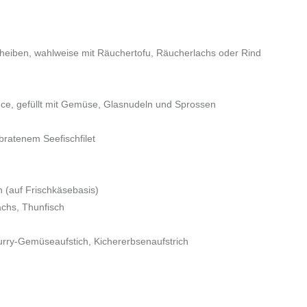
eiben, wahlweise mit Räuchertofu, Räucherlachs oder Rind
ce, gefüllt mit Gemüse, Glasnudeln und Sprossen
bratenem Seefischfilet
n
(auf Frischkäsebasis)
achs, Thunfisch
rry-Gemüseaufstich, Kichererbsenaufstrich