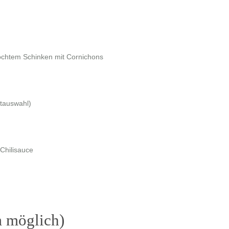
ochtem Schinken mit Cornichons
otauswahl)
 Chilisauce
m möglich)