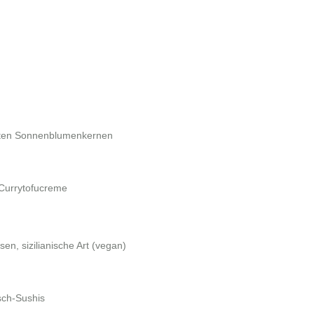
teten Sonnenblumenkernen
Currytofucreme
n, sizilianische Art
(vegan)
sch-Sushis