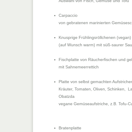
Auswahl von Fisch, Gemüse und Tofu
Carpaccio
von gebratenen marinierten Gemüsesch
Knusprige Frühlingsröllchenen
(vegan)
(auf Wunsch warm) mit süß-saurer Sau
Fischplatte von Räucherfischen und ge
mit Sahnemeerrettich
Platte von selbst gemachten Aufstriche
Kräuter, Tomaten, Oliven, Schinken, L
Obatzda
vegane Gemüseaufstriche, z.B. Tofu-Cu
Bratenplatte